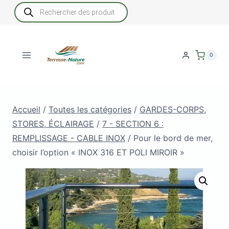
Aller
Recherche
de
au
produits
contenu
0
Accueil
/
Toutes les catégories
/
GARDES-CORPS,
STORES, ÉCLAIRAGE
/
7 - SECTION 6 :
REMPLISSAGE - CABLE INOX
/
Pour le bord de mer,
choisir l’option « INOX 316 ET POLI MIROIR »