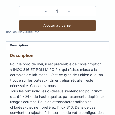
quantité
de
Pour
Ajouter au panier
le
UGS :
GC-INOX-SUPPL-316
bord
de
Description
mer,
choisir
Description
l'option
"INOX
Pour le bord de mer, il est préférable de choisir l’option
316
« INOX 316 ET POLI MIROIR » qui résiste mieux à la
ET
corrosion de l’air marin. C’est ce type de finition que l’on
POLI
trouve sur les bateaux. Un entretien régulier reste
MIROIR"
nécessaire. Consultez nous.
Tous les prix indiqués ci-dessus s’entendent pour l’inox
qualité 304<, de haute qualité, parfaitement adapté aux
usages courant. Pour les atmosphères salines et
chlorées (piscine), préférez l'inox 316. Dans ce cas, il
convient de rajouter à l'ensemble de votre configuration,