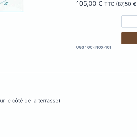
105,00
€
TTC (
87,50
€
errasse
XtremDeck :
Lam
inium
incombust
AGE
ANTIDÉRAPANT
A
LED
TERRASSE
POD
UGS :
GC-INOX-101
LAMES DE BARDAGE
 EN
SE
GE
LAMES
LA
L
EN KEBONY
AWOOD
COMPOSITE
ur le côté de la terrasse)
filé
asse