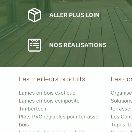
ALLER PLUS LOIN
NOS RÉALISATIONS
Plots réglable
incombustibles en 
Les meilleurs produits
Les co
Lames en bois exotique
Organise
Lames en bois composite
Solution
Timbertech
terrasse
Plots PVC réglables pour terrasse
Les Conse
bois
Topos Te