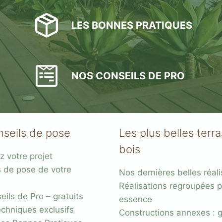
LES BONNES PRATIQUES
NOS CONSEILS DE PRO
s
acier
nseils de pose
Les plus belles terr
bois
z votre projet
s de pose de votre
Nos dernières belles réali
Réalisations regroupées p
ils de Pro – gratuits
essence
chniques exclusifs
Constructions annexes : 