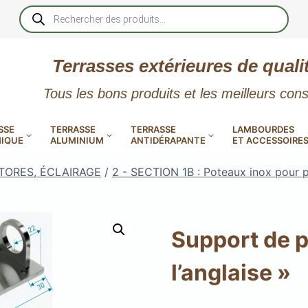
Recherche
de
produits
Terrasses extérieures de quali
Tous les bons produits et les meilleurs cons
SSE
TERRASSE
TERRASSE
LAMBOURDES
IQUE
ALUMINIUM
ANTIDÉRAPANTE
ET ACCESSOIRE
TORES, ÉCLAIRAGE
/
2 - SECTION 1B : Poteaux inox pour p
Support de p
 PVC
CALES RÉGLABLES
GAR
l’anglaise »
LES
POUR TERRASSE
LAMES DE BARDAGE
NTES
 EN
SE
SE
LA
L
L
XTRACLAD « CLIN »
ERTECH
BOIS
UE
E
RÉSIN