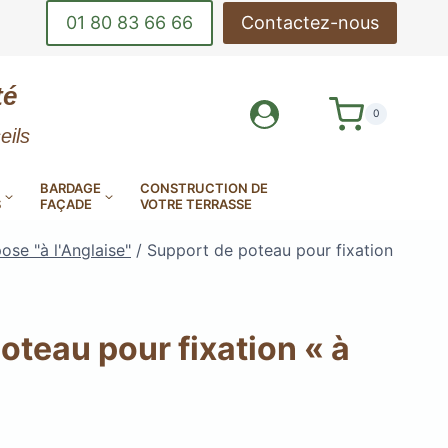
01 80 83 66 66
Contactez-nous
té
0
eils
BARDAGE
CONSTRUCTION DE
S
FAÇADE
VOTRE TERRASSE
ose "à l'Anglaise"
/
Support de poteau pour fixation
oteau pour fixation « à
DE-CORPS
OUTILS DE POSE
INOX
DE TERRASSE
LAMES DE BARDAGE
MES DE TERRASSE EN
AMES DE TERRASSE
AMES DE TERRASSE
EN ALUMINIUM
E MINÉRALE MILLBOARD
ANTIDÉRAPANTES
EN KEBONY