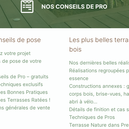
NOS CONSEILS DE PRO
nseils de pose
Les plus belles terr
bois
z votre projet
s
s de pose de votre
Nos dernières belles réali
acier
Réalisations regroupées p
ils de Pro – gratuits
essence
chniques exclusifs
Constructions annexes : 
es Bonnes Pratiques
corps bois, brise-vues, ha
des Terrasses Ratées !
abri à vélo…
ns générales de vente
Détails de finition et cas
Techniques de Pros
Terrasse Nature dans Pr