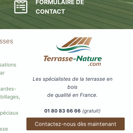
FORMULAIRE DE
CONTACT
asses
sations
ar
Les spécialistes de la terrasse en
bois
gardes-
de qualité en France.
billages,
01 80 83 66 66
(gratuit)
 spéciaux
Contactez-nous dès maintenant
esse