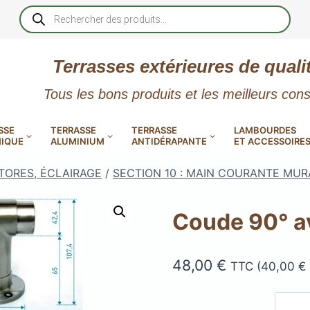
Recherche
de
produits
Terrasses extérieures de quali
Tous les bons produits et les meilleurs cons
SSE
TERRASSE
TERRASSE
LAMBOURDES
IQUE
ALUMINIUM
ANTIDÉRAPANTE
ET ACCESSOIRE
TORES, ÉCLAIRAGE
/
SECTION 10 : MAIN COURANTE MUR
Coude 90° av
 PVC
CALES RÉGLABLES
GAR
48,00
€
TTC (
40,00
€
LES
POUR TERRASSE
LAMES DE BARDAGE
NTES
 EN
SE
SE
LA
L
L
XTRACLAD « CLIN »
ERTECH
BOIS
UE
E
RÉSIN