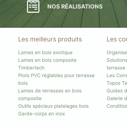
NOS RÉALISATIONS
Les meilleurs produits
Les co
Lames en bois exotique
Organise
Plots réglable
Lames en bois composite
Solution
incombustibles en 
Timbertech
terrasse
Plots PVC réglables pour terrasse
Les Conse
bois
Topos Te
Lames de terrasses en bois
Guides d
composite
Galerie 
Outils spéciaux platelages bois
Conditio
Garde-corps en inox