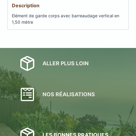
barreaudage
Description
vertical
en
Elément de garde corps avec barreaudage vertical en
1,50
1,50 mètre
mètre
ALLER PLUS LOIN
NOS RÉALISATIONS
LES BONNES PRATIQUES