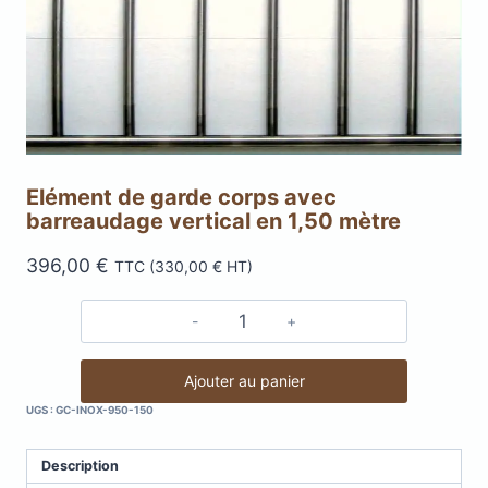
Elément de garde corps avec
barreaudage vertical en 1,50 mètre
396,00
€
TTC (
330,00
€
HT)
quantité
de
Elément
Ajouter au panier
de
UGS :
GC-INOX-950-150
garde
corps
Description
avec