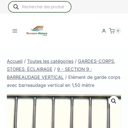
Aller
Recherche
de
au
produits
contenu
0
Accueil
/
Toutes les catégories
/
GARDES-CORPS,
STORES, ÉCLAIRAGE
/
9 - SECTION 9 :
BARREAUDAGE VERTICAL
/
Elément de garde corps
avec barreaudage vertical en 1,50 mètre