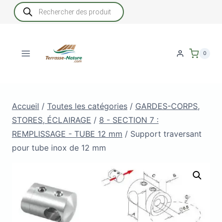
Aller
Recherche
de
au
produits
contenu
0
Accueil
/
Toutes les catégories
/
GARDES-CORPS,
STORES, ÉCLAIRAGE
/
8 - SECTION 7 :
REMPLISSAGE - TUBE 12 mm
/
Support traversant
pour tube inox de 12 mm