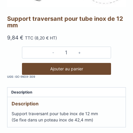
Support traversant pour tube inox de 12
mm
9,84
€
TTC (
8,20
€
HT)
quantité
de
Support
Ajouter au panier
traversant
UGS :
GC-INOX-309
pour
tube
Description
inox
de
Description
12
mm
Support traversant pour tube inox de 12 mm
(Se fixe dans un poteau inox de 42,4 mm)