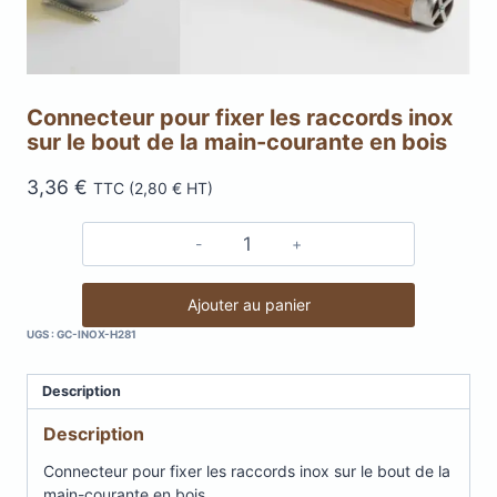
Connecteur pour fixer les raccords inox
sur le bout de la main-courante en bois
3,36
€
TTC (
2,80
€
HT)
quantité
de
Connecteur
Ajouter au panier
pour
UGS :
GC-INOX-H281
fixer
les
Description
raccords
inox
Description
sur
le
Connecteur pour fixer les raccords inox sur le bout de la
bout
main-courante en bois