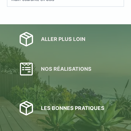
de
la
main-
courante
en
bois
ALLER PLUS LOIN
NOS RÉALISATIONS
LES BONNES PRATIQUES