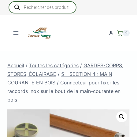
Aller
Recherche
de
au
produits
contenu
0
Accueil
/
Toutes les catégories
/
GARDES-CORPS,
STORES, ÉCLAIRAGE
/
5 - SECTION 4 : MAIN
COURANTE EN BOIS
/
Connecteur pour fixer les
raccords inox sur le bout de la main-courante en
bois