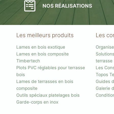
NOS RÉALISATIONS
Les meilleurs produits
Les co
Lames en bois exotique
Organise
Plots réglable
Lames en bois composite
Solution
incombustibles en 
Timbertech
terrasse
Plots PVC réglables pour terrasse
Les Conse
bois
Topos Te
Lames de terrasses en bois
Guides d
composite
Galerie 
Outils spéciaux platelages bois
Conditio
Garde-corps en inox