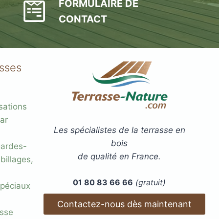
FORMULAIRE DE
CONTACT
asses
sations
ar
Les spécialistes de la terrasse en
bois
gardes-
de qualité en France.
billages,
01 80 83 66 66
(gratuit)
 spéciaux
Contactez-nous dès maintenant
esse