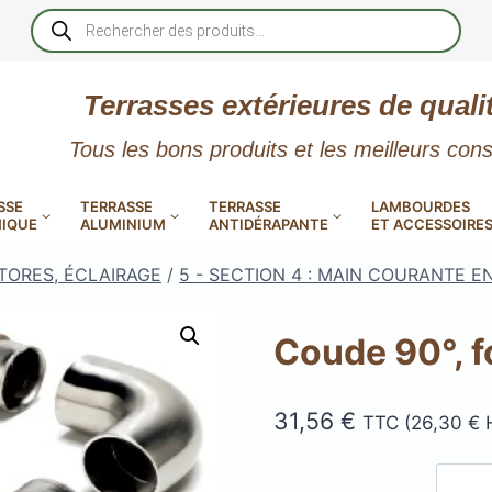
Recherche
de
produits
Terrasses extérieures de quali
Tous les bons produits et les meilleurs cons
SSE
TERRASSE
TERRASSE
LAMBOURDES
IQUE
ALUMINIUM
ANTIDÉRAPANTE
ET ACCESSOIRE
TORES, ÉCLAIRAGE
/
5 - SECTION 4 : MAIN COURANTE EN
Coude 90°, f
 PVC
CALES RÉGLABLES
GAR
31,56
€
TTC (
26,30
€
LES
POUR TERRASSE
LAMES DE BARDAGE
NTES
 EN
SE
SE
LA
L
L
XTRACLAD « CLIN »
ERTECH
BOIS
UE
E
RÉSIN