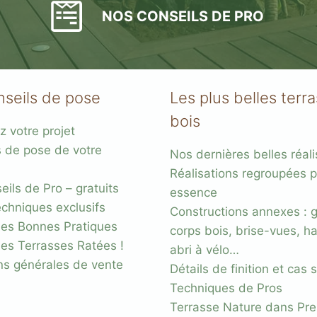
NOS CONSEILS DE PRO
nseils de pose
Les plus belles terr
bois
z votre projet
s
s de pose de votre
Nos dernières belles réali
acier
Réalisations regroupées p
ils de Pro – gratuits
essence
chniques exclusifs
Constructions annexes : 
es Bonnes Pratiques
corps bois, brise-vues, ha
des Terrasses Ratées !
abri à vélo…
ns générales de vente
Détails de finition et cas
Techniques de Pros
Terrasse Nature dans Pr