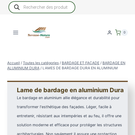
Aller
Recherche
de
au
produits
contenu
0
Accueil
/
Toutes les catégories
/
BARDAGE ET FAÇADE
/
BARDAGE EN
ALUMINIUM DURA
/
LAMES DE BARDAGE DURA EN ALUMINIUM
Lame de bardage en aluminium Dura
Le bardage en aluminium allie élégance et durabilité pour
transformer l'esthétique des façades. Léger, facile à
entretenir, résistant aux intempéries et au feu, il offre une
solution moderne et efficace pour protéger les structures
architecturales. Non seulement il assure une protection