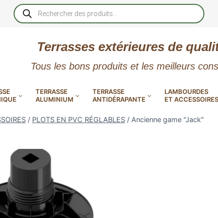
Recherche
de
produits
Terrasses extérieures de quali
Tous les bons produits et les meilleurs cons
SSE
TERRASSE
TERRASSE
LAMBOURDES
IQUE
ALUMINIUM
ANTIDÉRAPANTE
ET ACCESSOIRE
SSOIRES
/
PLOTS EN PVC RÉGLABLES
/
Ancienne game "Jack"
 PVC
CALES RÉGLABLES
GAR
LES
POUR TERRASSE
LAMES DE BARDAGE
NTES
 EN
SE
SE
LA
L
L
XTRACLAD « CLIN »
ERTECH
BOIS
UE
E
RÉSIN