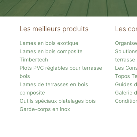
Les meilleurs produits
Les co
Lames en bois exotique
Organise
Lames en bois composite
Solution
Plots réglable
Timbertech
terrasse
Plots PVC réglables pour terrasse
Les Conse
incombustibles en 
bois
Topos Te
Lames de terrasses en bois
Guides d
composite
Galerie 
Outils spéciaux platelages bois
Conditio
Garde-corps en inox