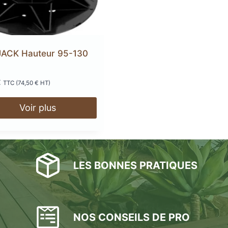
errasse
XtremDeck :
Lam
inium
incombust
AGE
ANTIDÉRAPANT
A
 JACK Hauteur 95-130
LED
TERRASSE
POD
€
TTC (
74,50
€
HT)
LAMES DE BARDAGE
 EN
SE
GE
LAMES
LA
L
EN KEBONY
AWOOD
COMPOSITE
Voir plus
LES BONNES PRATIQUES
filé
asse
NOS CONSEILS DE PRO