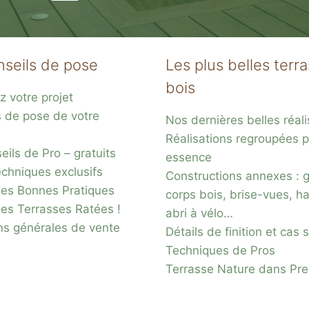
nseils de pose
Les plus belles terr
bois
z votre projet
s de pose de votre
Nos dernières belles réali
s
Réalisations regroupées p
ils de Pro – gratuits
acier
essence
chniques exclusifs
Constructions annexes : 
es Bonnes Pratiques
corps bois, brise-vues, ha
des Terrasses Ratées !
abri à vélo…
ns générales de vente
Détails de finition et cas
Techniques de Pros
Terrasse Nature dans Pr