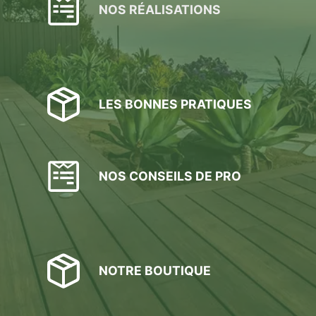
choisies
NOS RÉALISATIONS
sur
la
page
du
produit
LES BONNES PRATIQUES
NOS CONSEILS DE PRO
NOTRE BOUTIQUE