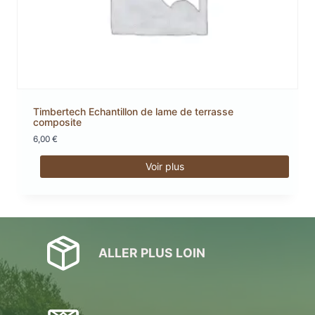
Timbertech Echantillon de lame de terrasse
composite
6,00
€
Voir plus
Ce
produit
a
plusieurs
variations.
ALLER PLUS LOIN
Les
options
peuvent
être