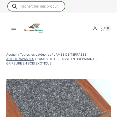
Aller
Recherche
de
au
produits
contenu
0
Accueil
/
Toutes les catégories
/
LAMES DE TERRASSE
ANTIDÉRAPANTES
/
LAMES DE TERRASSE ANTIDÉPARANTES
GRIPSURE EN BOIS EXOTIQUE