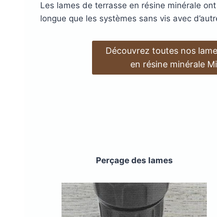
Les lames de terrasse en résine minérale ont
DryDeck : Lames de t
longue que les systèmes sans vis avec d’autr
étanches en alum
LAMBOURDES
ÉCLAIR
Découvrez toutes nos lame
EN ALUMINIUM
SPOTS 
en résine minérale Mi
LAMES DE BARDAGE
LAMES DE TERRASSE
LAMES DE TERRAS
ALERTE ET GUIDA
EN BOIS DOUGLAS ROUGE
BOIS COMPOSITE XTR
PODOTACTILE
EN ACCOYA
Perçage des lames
MetaDeck : Le pro
étanche pour terr