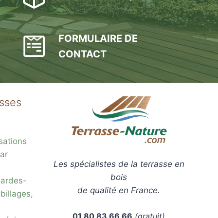
FORMULAIRE DE
CONTACT
asses
sations
ar
Les spécialistes de la terrasse en
bois
gardes-
de qualité en France.
billages,
01 80 83 66 66
(gratuit)