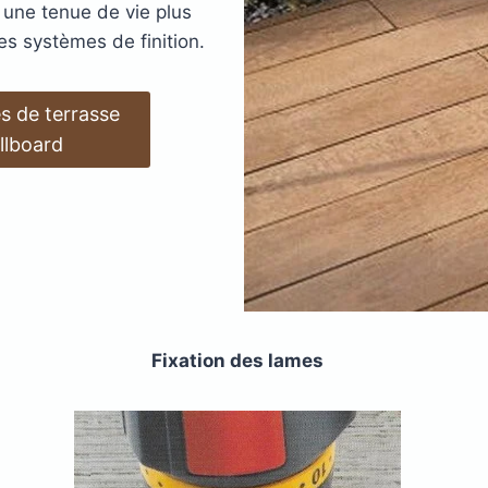
 une tenue de vie plus
errasse
XtremDeck :
Lam
es systèmes de finition.
inium
incombust
AGE
ANTIDÉRAPANT
A
s de terrasse
LED
TERRASSE
POD
llboard
LAMES DE BARDAGE
 EN
SE
GE
LAMES
LA
L
EN KEBONY
AWOOD
COMPOSITE
Fixation des lames
filé
asse