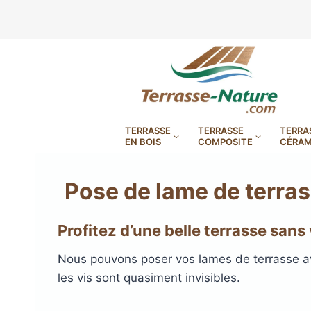
Aller
au
contenu
TERRASSE
TERRASSE
TERRA
EN BOIS
COMPOSITE
CÉRAM
Pose de lame de terras
Profitez d’une belle terrasse sans
LAMBOURDES, VIS
PLOTS EN
Nous pouvons poser vos lames de terrasse ave
BANDES BITUMES
RÉGLAB
les vis sont quasiment invisibles.
LAMES DE BARDAGE
BANDES ANTIDÉRAPA
LAMES DE TERRASSE
LAMES DE TERRAS
LAMES DE TERRAS
XTRACLAD À CLAIRE VOIE
BOIS COMPOSITE TIMB
POUR TERRASSE EN 
DURA EN CERAMIQ
EN BOIS EXOTIQU