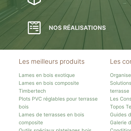
NOS RÉALISATIONS
Les meilleurs produits
Les co
Lames en bois exotique
Organise
Lames en bois composite
Solution
Timbertech
terrasse
Plots PVC réglables pour terrasse
Les Conse
bois
Topos Te
Lames de terrasses en bois
Guides d
composite
Galerie 
Outils spéciaux platelages bois
Conditio