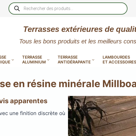
Recherche
de
produits
Terrasses extérieures de quali
Tous les bons produits et les meilleurs cons
SSE
TERRASSE
TERRASSE
LAMBOURDES
IQUE
ALUMINIUM
ANTIDÉRAPANTE
ET ACCESSOIRE
se en résine minérale Millbo
 vis apparentes
 PVC
CALES RÉGLABLES
GAR
c une finition discrète où
LES
POUR TERRASSE
LAMES DE BARDAGE
NTES
 EN
SE
SE
LA
L
L
XTRACLAD « CLIN »
ERTECH
BOIS
UE
E
RÉSIN