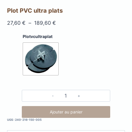
Plot PVC ultra plats
Plage
27,60
€
–
189,60
€
de
Plotvcultraplat
prix :
27,60 €
à
189,60 €
quantité
de
Plot
Ajouter au panier
PVC
UGS :
240-216-150-005
ultra
plats