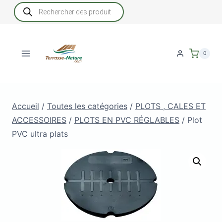
Aller
Recherche
de
au
produits
contenu
0
Accueil
/
Toutes les catégories
/
PLOTS , CALES ET
ACCESSOIRES
/
PLOTS EN PVC RÉGLABLES
/
Plot
PVC ultra plats