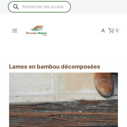
Aller
Recherche
de
au
produits
contenu
0
Lames en bambou décomposées