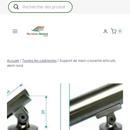
Aller
Recherche
de
au
produits
contenu
0
Accueil
/
Toutes les catégories
/
Support de main-courante articulé,
demi rond