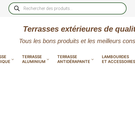
Recherche
de
produits
Terrasses extérieures de quali
Tous les bons produits et les meilleurs cons
SSE
TERRASSE
TERRASSE
LAMBOURDES
IQUE
ALUMINIUM
ANTIDÉRAPANTE
ET ACCESSOIRE
 PVC
CALES RÉGLABLES
GAR
LES
POUR TERRASSE
LAMES DE BARDAGE
NTES
 EN
SE
SE
LA
L
L
XTRACLAD « CLIN »
ERTECH
BOIS
UE
E
RÉSIN