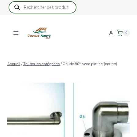
Aller
Recherche
de
au
produits
contenu
0
Accueil
/
Toutes les catégories
/
Coude 90° avec platine (courte)