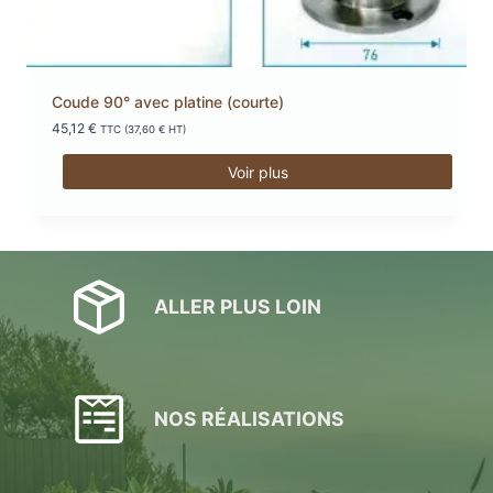
Coude 90° avec platine (courte)
45,12
€
TTC (
37,60
€
HT)
Voir plus
ALLER PLUS LOIN
NOS RÉALISATIONS