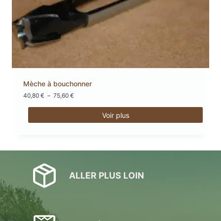
Mèche à bouchonner
Plage
40,80
€
–
75,60
€
de
prix :
Voir plus
40,80 €
Ce
à
produit
75,60 €
a
plusieurs
variations.
ALLER PLUS LOIN
Les
options
peuvent
être
choisies