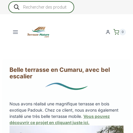
Aller
Recherche
de
au
produits
contenu
0
Belle terrasse en Cumaru, avec bel
escalier
Nous avons réalisé une magnifique terrasse en bois
exotique Padouk. Chez ce client, nous avons également
installé une très belle terrasse mobile.
Vous pouvez
découvrir ce projet en cliquant juste ici.