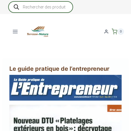
Aller
Recherche
de
au
produits
contenu
0
Le guide pratique de l’entrepreneur