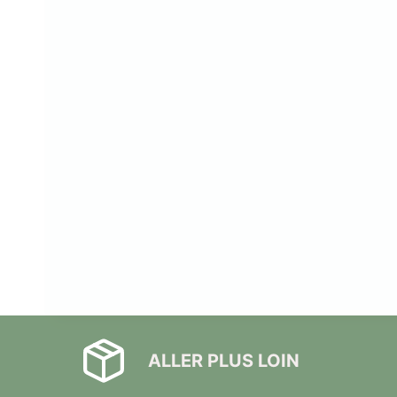
Plots réglable
incombustibles en 
ALLER PLUS LOIN