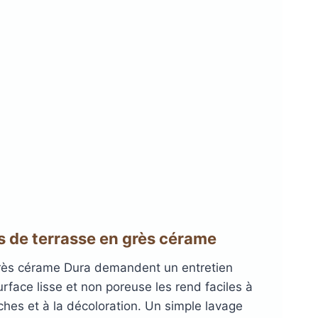
es de terrasse en aluminium
ibles et antidérapantes
LERTE
OCTATILE
VIS DE FONDATION
 DE TERRASSE EN BOIS
MES EN ALUMINIUM
AMES DE TERRASSE
 XTRAWOOD « TRÈS LARGE »
ANTIDÉRAPANTES
ASPECT BAMBOU
s de terrasse en grès cérame
Lambourdes
en aluminium
grès cérame Dura demandent un entretien
rface lisse et non poreuse les rend faciles à
ches et à la décoloration. Un simple lavage