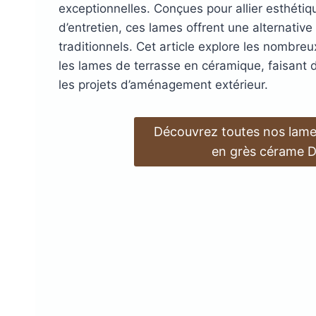
exceptionnelles. Conçues pour allier esthétique
DryDeck : Lames de t
d’entretien, ces lames offrent une alternativ
traditionnels. Cet article explore les nombre
étanches en alum
LAMBOURDES
ÉCLAIR
les lames de terrasse en céramique, faisant d’
EN ALUMINIUM
SPOTS 
les projets d’aménagement extérieur.
LAMES DE BARDAGE
LAMES DE TERRASSE
LAMES DE TERRAS
ALERTE ET GUIDA
Découvrez toutes nos lame
EN BOIS DOUGLAS ROUGE
BOIS COMPOSITE XTR
PODOTACTILE
EN ACCOYA
en grès cérame D
MetaDeck : Le pro
étanche pour terr