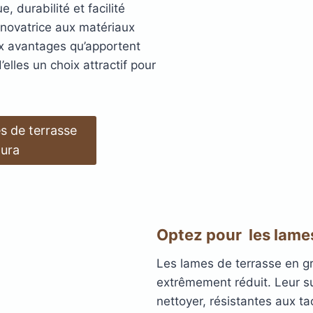
, durabilité et facilité
errasse
XtremDeck :
Lam
e novatrice aux matériaux
ux avantages qu’apportent
inium
incombust
AGE
ANTIDÉRAPANT
A
elles un choix attractif pour
LED
TERRASSE
POD
LAMES DE BARDAGE
 EN
SE
GE
LAMES
LA
L
s de terrasse
EN KEBONY
AWOOD
COMPOSITE
ura
Optez pour les lame
filé
asse
Les lames de terrasse en 
extrêmement réduit. Leur su
nettoyer, résistantes aux ta