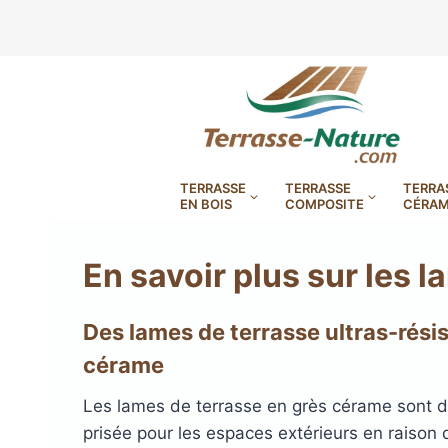
Aller
au
contenu
TERRASSE
TERRASSE
TERRA
EN BOIS
COMPOSITE
CÉRAM
En savoir plus sur les 
Des lames de terrasse ultras-rési
LAMBOURDES, VIS
PLOTS EN
cérame
BANDES BITUMES
RÉGLAB
LAMES DE BARDAGE
BANDES ANTIDÉRAPA
LAMES DE TERRASSE
LAMES DE TERRAS
LAMES DE TERRAS
Les lames de terrasse en grès cérame sont 
prisée pour les espaces extérieurs en raison 
XTRACLAD À CLAIRE VOIE
BOIS COMPOSITE TIMB
POUR TERRASSE EN 
DURA EN CERAMIQ
EN BOIS EXOTIQU