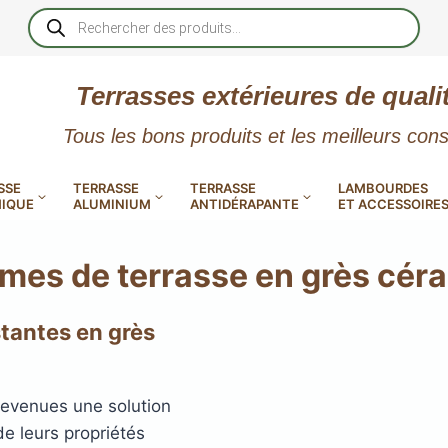
Recherche
de
produits
Terrasses extérieures de quali
Tous les bons produits et les meilleurs cons
SSE
TERRASSE
TERRASSE
LAMBOURDES
IQUE
ALUMINIUM
ANTIDÉRAPANTE
ET ACCESSOIRE
lames de terrasse en grès cé
stantes en grès
 PVC
CALES RÉGLABLES
GAR
LES
POUR TERRASSE
LAMES DE BARDAGE
NTES
 EN
SE
SE
LA
L
L
devenues une solution
de leurs propriétés
XTRACLAD « CLIN »
ERTECH
BOIS
UE
E
RÉSIN