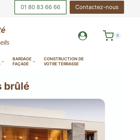
01 80 83 66 66
Contactez-nous
té
0
eils
BARDAGE
CONSTRUCTION DE
S
FAÇADE
VOTRE TERRASSE
s brûlé
DE-CORPS
OUTILS DE POSE
INOX
DE TERRASSE
LAMES DE BARDAGE
MES DE TERRASSE EN
AMES DE TERRASSE
AMES DE TERRASSE
EN ALUMINIUM
E MINÉRALE MILLBOARD
ANTIDÉRAPANTES
EN KEBONY