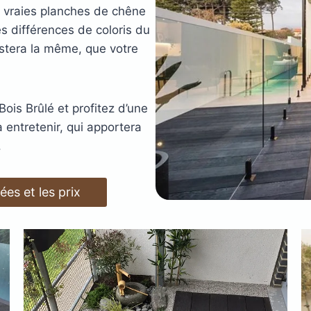
de vraies planches de chêne
errasse
XtremDeck :
Lam
es différences de coloris du
inium
incombust
restera la même, que votre
AGE
ANTIDÉRAPANT
A
LED
TERRASSE
POD
ois Brûlé et profitez d’une
LAMES DE BARDAGE
 EN
SE
GE
LAMES
LA
L
à entretenir, qui apportera
EN KEBONY
AWOOD
COMPOSITE
.
ées et les prix
filé
asse