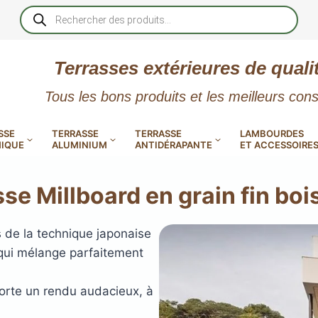
Recherche
de
produits
Terrasses extérieures de quali
Tous les bons produits et les meilleurs cons
SSE
TERRASSE
TERRASSE
LAMBOURDES
IQUE
ALUMINIUM
ANTIDÉRAPANTE
ET ACCESSOIRE
se Millboard en grain fin boi
s de la technique japonaise
 qui mélange parfaitement
 PVC
CALES RÉGLABLES
GAR
LES
POUR TERRASSE
LAMES DE BARDAGE
NTES
 EN
SE
SE
LA
L
L
orte un rendu audacieux, à
XTRACLAD « CLIN »
ERTECH
BOIS
UE
E
RÉSIN