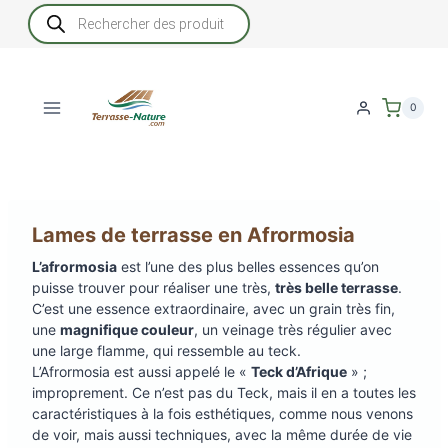
Aller
Recherche
de
au
produits
contenu
0
Lames de terrasse en Afrormosia
L’afrormosia
est l’une des plus belles essences qu’on
puisse trouver pour réaliser une très,
très belle terrasse
.
C’est une essence extraordinaire, avec un grain très fin,
une
magnifique couleur
, un veinage très régulier avec
une large flamme, qui ressemble au teck.
L’Afrormosia est aussi appelé le «
Teck d’Afrique
» ;
improprement. Ce n’est pas du Teck, mais il en a toutes les
caractéristiques à la fois esthétiques, comme nous venons
de voir, mais aussi techniques, avec la même durée de vie