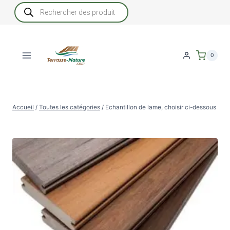
Aller
Recherche
de
au
produits
contenu
0
Accueil
/
Toutes les catégories
/
Echantillon de lame, choisir ci-dessous