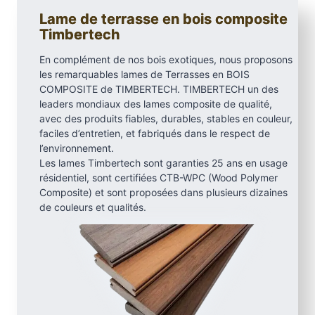
c
Lame de terrasse en bois composite
h
Timbertech
L
En complément de nos bois exotiques, nous proposons
a
les remarquables lames de Terrasses en BOIS
n
COMPOSITE de TIMBERTECH. TIMBERTECH un des
d
leaders mondiaux des lames composite de qualité,
m
avec des produits fiables, durables, stables en couleur,
a
faciles d’entretien, et fabriqués dans le respect de
r
l’environnement.
Les lames Timbertech sont garanties 25 ans en usage
k
résidentiel, sont certifiées CTB-WPC (Wood Polymer
,
Composite) et sont proposées dans plusieurs dizaines
C
de couleurs et qualités.
a
s
t
l
e
g