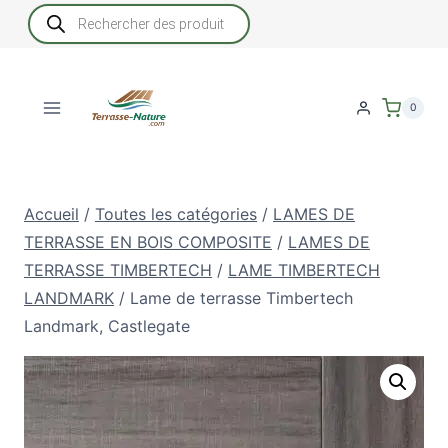
Aller
Recherche
de
au
produits
contenu
0
Accueil
/
Toutes les catégories
/
LAMES DE
TERRASSE EN BOIS COMPOSITE
/
LAMES DE
TERRASSE TIMBERTECH
/
LAME TIMBERTECH
LANDMARK
/
Lame de terrasse Timbertech
Landmark, Castlegate