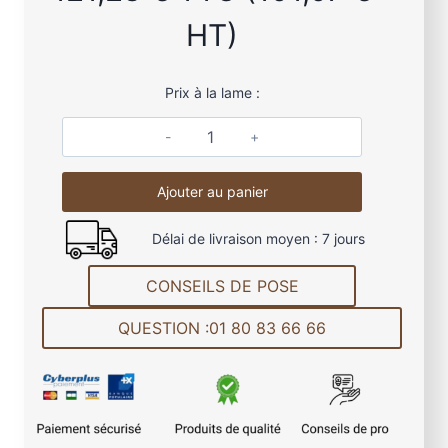
HT)
Prix à la lame :
q
u
Ajouter au panier
a
n
Délai de livraison moyen : 7 jours
t
i
CONSEILS DE POSE
t
é
QUESTION :01 80 83 66 66
d
e
L
a
m