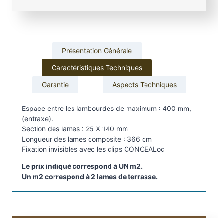
e
d
e
t
Présentation Générale
e
r
Caractéristiques Techniques
r
Garantie
Aspects Techniques
a
s
Espace entre les lambourdes de maximum : 400 mm,
s
(entraxe).
e
Section des lames : 25 X 140 mm
T
Longueur des lames composite : 366 cm
i
Fixation invisibles avec les clips CONCEALoc
m
Le prix indiqué correspond à UN m2.
b
Un m2 correspond à 2 lames de terrasse.
e
r
t
e