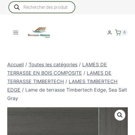
Aller
Recherche
de
au
produits
contenu
0
Accueil
/
Toutes les catégories
/
LAMES DE
TERRASSE EN BOIS COMPOSITE
/
LAMES DE
TERRASSE TIMBERTECH
/
LAMES TIMBERTECH
EDGE
/
Lame de terrasse Timbertech Edge, Sea Salt
Gray