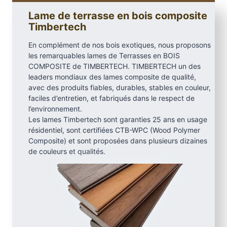
E
Lame de terrasse en bois composite
d
Timbertech
g
En complément de nos bois exotiques, nous proposons
e
les remarquables lames de Terrasses en BOIS
,
COMPOSITE de TIMBERTECH. TIMBERTECH un des
S
leaders mondiaux des lames composite de qualité,
e
avec des produits fiables, durables, stables en couleur,
a
faciles d’entretien, et fabriqués dans le respect de
S
l’environnement.
Les lames Timbertech sont garanties 25 ans en usage
a
résidentiel, sont certifiées CTB-WPC (Wood Polymer
l
Composite) et sont proposées dans plusieurs dizaines
t
de couleurs et qualités.
G
r
a
y