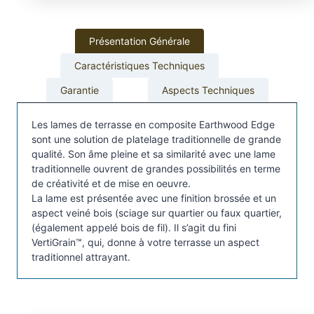
e
t
Présentation Générale
e
r
Caractéristiques Techniques
r
Garantie
Aspects Techniques
a
s
Les lames de terrasse en composite Earthwood Edge
s
sont une solution de platelage traditionnelle de grande
e
qualité. Son âme pleine et sa similarité avec une lame
T
traditionnelle ouvrent de grandes possibilités en terme
i
de créativité et de mise en oeuvre.
m
La lame est présentée avec une finition brossée et un
b
aspect veiné bois (sciage sur quartier ou faux quartier,
(également appelé bois de fil). Il s’agit du fini
e
VertiGrain™, qui, donne à votre terrasse un aspect
r
traditionnel attrayant.
t
e
c
h