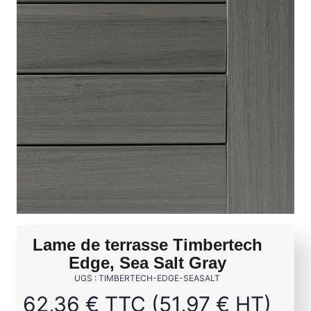
Lame de terrasse Timbertech
Edge, Sea Salt Gray
UGS : TIMBERTECH-EDGE-SEASALT
62,36
€
TTC (
51,97
€
HT)