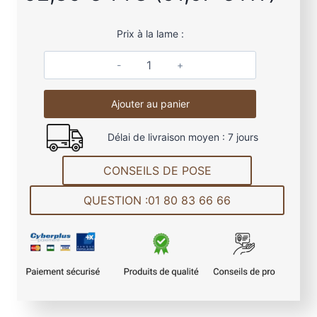
Prix à la lame :
q
u
Ajouter au panier
a
n
Délai de livraison moyen : 7 jours
t
i
CONSEILS DE POSE
t
é
QUESTION :01 80 83 66 66
d
e
L
a
m
e
d