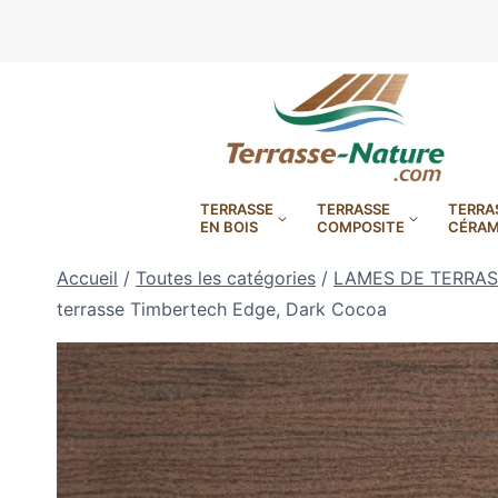
Aller
au
contenu
TERRASSE
TERRASSE
TERRA
EN BOIS
COMPOSITE
CÉRAM
Accueil
/
Toutes les catégories
/
LAMES DE TERRAS
terrasse Timbertech Edge, Dark Cocoa
LAMBOURDES, VIS
PLOTS EN
BANDES BITUMES
RÉGLAB
LAMES DE BARDAGE
BANDES ANTIDÉRAPA
LAMES DE TERRASSE
LAMES DE TERRAS
LAMES DE TERRAS
XTRACLAD À CLAIRE VOIE
BOIS COMPOSITE TIMB
POUR TERRASSE EN 
DURA EN CERAMIQ
EN BOIS EXOTIQU