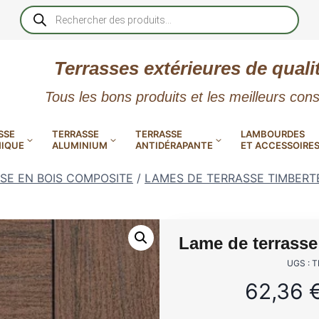
Recherche
de
produits
Terrasses extérieures de quali
Tous les bons produits et les meilleurs cons
SSE
TERRASSE
TERRASSE
LAMBOURDES
IQUE
ALUMINIUM
ANTIDÉRAPANTE
ET ACCESSOIRE
SE EN BOIS COMPOSITE
/
LAMES DE TERRASSE TIMBER
Lame de terrass
 PVC
CALES RÉGLABLES
GAR
UGS : 
LES
POUR TERRASSE
62,36
LAMES DE BARDAGE
NTES
 EN
SE
SE
LA
L
L
XTRACLAD « CLIN »
ERTECH
BOIS
UE
E
RÉSIN