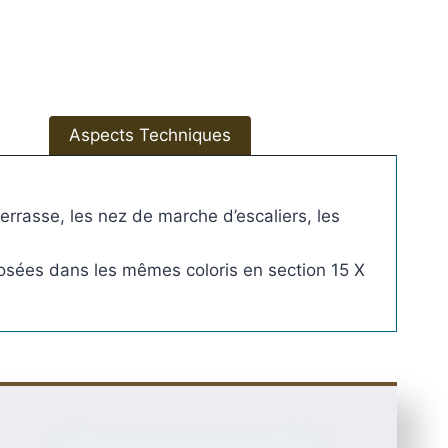
e
r
r
a
s
s
Aspects Techniques
e
T
i
rrasse, les nez de marche d’escaliers, les
m
b
posées dans les mêmes coloris en section 15 X
e
r
t
e
c
h
E