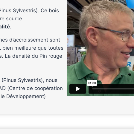
inus Sylvestris). Ce bois
ure source
alité
.
ernes d’accroissement sont
t bien meilleure que toutes
e. La densité du Pin rouge
 (Pinus Sylvestris), nous
RAD (Centre de coopération
 le Développement)