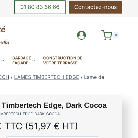
01 80 83 66 66
Contactez-nous
té
0
eils
BARDAGE
CONSTRUCTION DE
S
FAÇADE
VOTRE TERRASSE
TECH
/
LAMES TIMBERTECH EDGE
/
Lame de
e Timbertech Edge, Dark Cocoa
DE-CORPS
OUTILS DE POSE
TIMBERTECH-EDGE-DARK-COCOA
INOX
DE TERRASSE
€
TTC (
51,97
€
HT)
LAMES DE BARDAGE
MES DE TERRASSE EN
AMES DE TERRASSE
AMES DE TERRASSE
EN ALUMINIUM
E MINÉRALE MILLBOARD
ANTIDÉRAPANTES
EN KEBONY