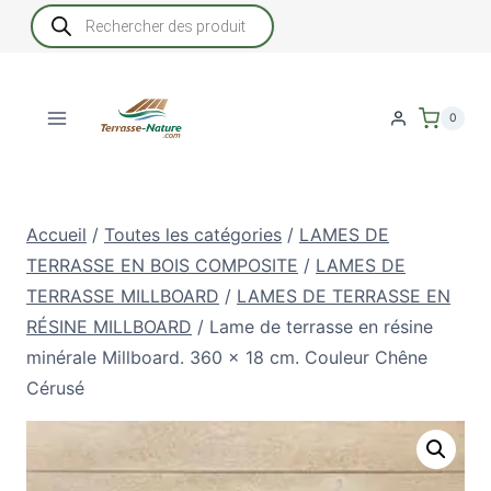
Aller
Recherche
de
au
produits
contenu
0
Accueil
/
Toutes les catégories
/
LAMES DE
TERRASSE EN BOIS COMPOSITE
/
LAMES DE
TERRASSE MILLBOARD
/
LAMES DE TERRASSE EN
RÉSINE MILLBOARD
/
Lame de terrasse en résine
minérale Millboard. 360 x 18 cm. Couleur Chêne
Cérusé