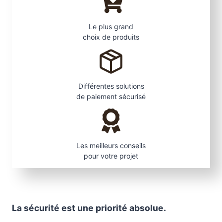
x
1
8
Le plus grand
c
choix de produits
m
.
C
o
Différentes solutions
u
de paiement sécurisé
l
e
u
r
Les meilleurs conseils
C
pour votre projet
h
ê
n
e
La sécurité est une priorité absolue.
C