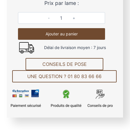
Prix par lame :
q
u
Ajouter au panier
a
n
Délai de livraison moyen : 7 jours
t
i
t
CONSEILS DE POSE
é
UNE QUESTION ? 01 80 83 66 66
d
e
L
a
m
e
d
e