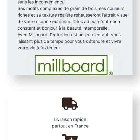
sans les inconvénients.
é
Ses motifs complexes de grain de bois, ses couleurs
r
riches et sa texture réaliste rehausseront l’attrait visuel
a
de votre espace extérieur. Dites adieu à l’entretien
l
constant et bonjour à la beauté intemporelle.
Avec Millboard, l’entretien est un jeu d’enfant, vous
e
laissant plus de temps pour vous détendre et vivre
M
votre vie à l’extérieur.
i
l
l
b
o
a
r
d
.
3
Livraison rapide
6
partout en France
0