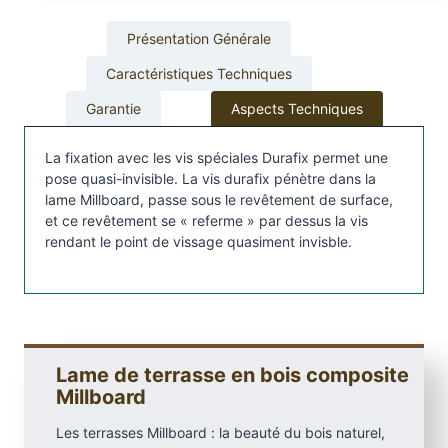
t
e
Présentation Générale
r
Caractéristiques Techniques
r
a
Garantie
Aspects Techniques
s
s
La fixation avec les vis spéciales Durafix permet une
e
pose quasi-invisible. La vis durafix pénètre dans la
e
lame Millboard, passe sous le revêtement de surface,
et ce revêtement se « referme » par dessus la vis
n
rendant le point de vissage quasiment invisble.
r
é
s
i
n
e
Lame de terrasse en bois composite
m
Millboard
i
Les terrasses Millboard : la beauté du bois naturel,
n