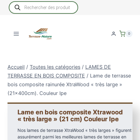
Aller
Recherche
de
au
produits
contenu
0
Accueil
/
Toutes les catégories
/
LAMES DE
TERRASSE EN BOIS COMPOSITE
/
Lame de terrasse
bois composite rainurée XtraWood « très large »
(21x400cm). Couleur Ipe
Lame en bois composite Xtrawood
« très large » (21 cm) Couleur Ipe
Nos lames de terrasse XtraWood « très larges » figurent
assurément parmi les meilleures lames de terrasse en