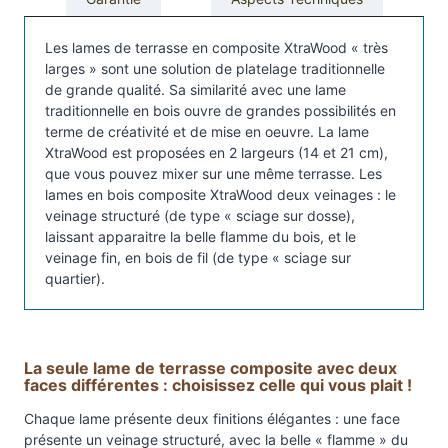
r
a
Les lames de terrasse en composite XtraWood « très
s
larges » sont une solution de platelage traditionnelle
de grande qualité. Sa similarité avec une lame
s
traditionnelle en bois ouvre de grandes possibilités en
e
terme de créativité et de mise en oeuvre. La lame
b
XtraWood est proposées en 2 largeurs (14 et 21 cm),
o
que vous pouvez mixer sur une même terrasse. Les
i
lames en bois composite XtraWood deux veinages : le
s
veinage structuré (de type « sciage sur dosse),
c
laissant apparaitre la belle flamme du bois, et le
veinage fin, en bois de fil (de type « sciage sur
o
quartier).
m
p
o
s
La seule lame de terrasse composite avec deux
i
faces différentes : choisissez celle qui vous plait !
t
Chaque lame présente deux finitions élégantes : une face
e
présente un veinage structuré, avec la belle « flamme » du