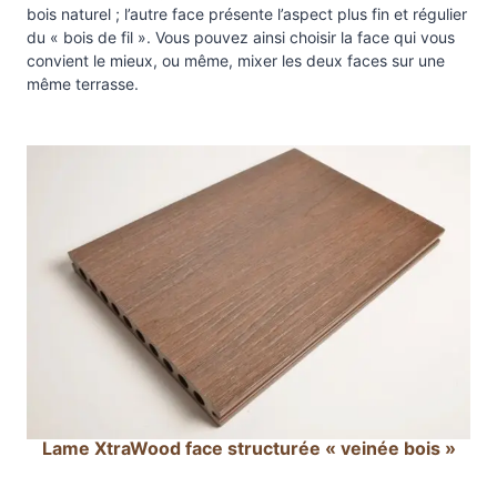
r
bois naturel ; l’autre face présente l’aspect plus fin et régulier
a
du « bois de fil ». Vous pouvez ainsi choisir la face qui vous
i
convient le mieux, ou même, mixer les deux faces sur une
n
même terrasse.
u
r
é
e
X
t
r
a
W
o
o
d
"
Lame XtraWood face structurée « veinée bois »
t
r