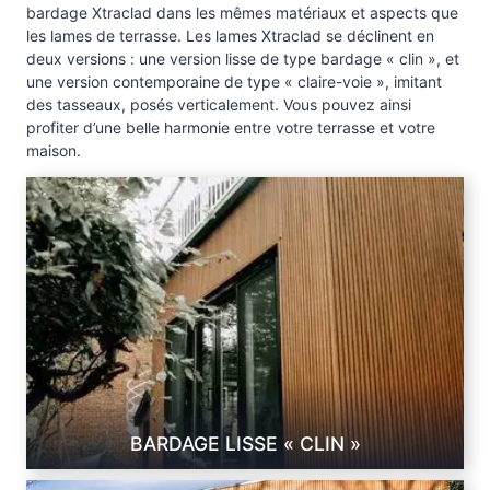
bardage Xtraclad dans les mêmes matériaux et aspects que
C
les lames de terrasse. Les lames Xtraclad se déclinent en
o
deux versions : une version lisse de type bardage « clin », et
u
une version contemporaine de type « claire-voie », imitant
l
des tasseaux, posés verticalement. Vous pouvez ainsi
e
profiter d’une belle harmonie entre votre terrasse et votre
maison.
u
r
I
p
e
BARDAGE LISSE « CLIN »