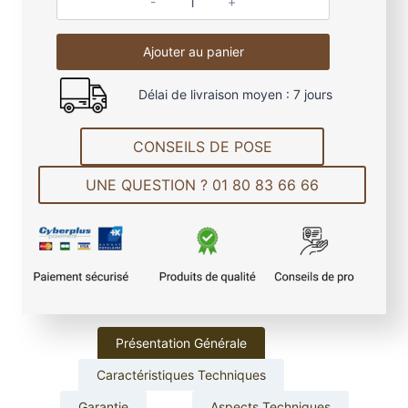
q
u
Ajouter au panier
a
n
Délai de livraison moyen : 7 jours
t
i
t
CONSEILS DE POSE
é
UNE QUESTION ? 01 80 83 66 66
d
e
L
a
m
e
d
e
Présentation Générale
t
Caractéristiques Techniques
e
r
Garantie
Aspects Techniques