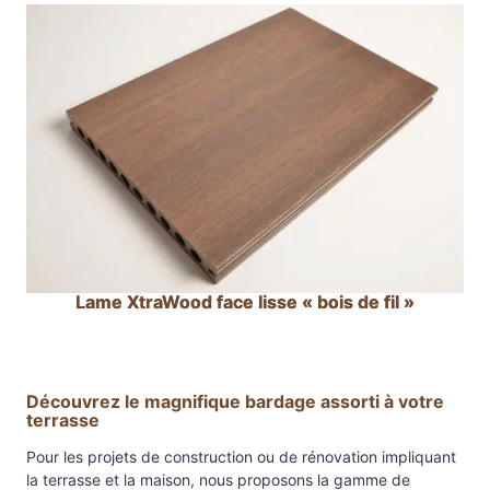
è
s
l
a
r
g
e
"
(
2
1
Lame XtraWood face lisse « bois de fil »
x
4
0
0
Découvrez le magnifique bardage assorti à votre
c
terrasse
m
Pour les projets de construction ou de rénovation impliquant
)
la terrasse et la maison, nous proposons la gamme de
.