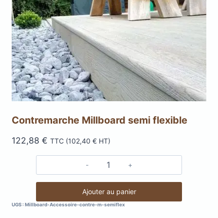
Contremarche Millboard semi flexible
122,88
€
TTC (
102,40
€
HT)
quantité
de
Contremarche
Ajouter au panier
Millboard
UGS :
Millboard-Accessoire-contre-m-semiflex
semi