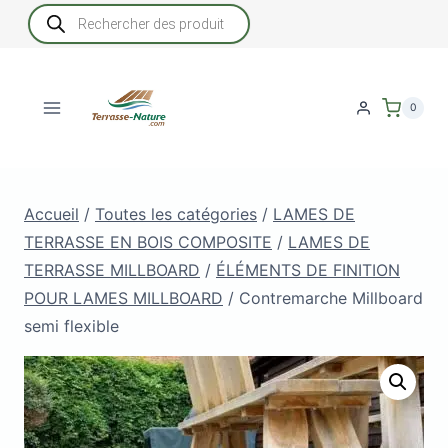
Aller
Recherche
de
au
produits
contenu
0
Accueil
/
Toutes les catégories
/
LAMES DE
TERRASSE EN BOIS COMPOSITE
/
LAMES DE
TERRASSE MILLBOARD
/
ÉLÉMENTS DE FINITION
POUR LAMES MILLBOARD
/
Contremarche Millboard
semi flexible