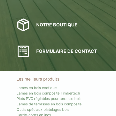
NOTRE BOUTIQUE
FORMULAIRE DE CONTACT
Les meilleurs produits
Lames en bois exotique
Lames en bois composite Timbertech
Plots PVC réglables pour terrasse bois
Lames de terrasses en bois composite
Outils spéciaux platelages bois
Garde-corps en inox