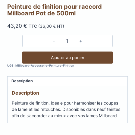
Peinture de finition pour raccord
Millboard Pot de 500ml
43,20
€
TTC (
36,00
€
HT)
quantité
de
Peinture
Ajouter au panier
de
UGS :
Millboard-Accessoire-Peinture-Finition
finition
pour
Description
raccord
Millboard
Description
Pot
de
Peinture de finition, idéale pour harmoniser les coupes
500ml
de lame et les retouches. Disponibles dans neuf teintes
afin de s’accorder au mieux avec vos lames Millboard