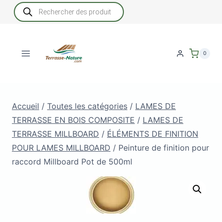
Aller
Recherche
de
au
produits
contenu
0
Accueil
/
Toutes les catégories
/
LAMES DE
TERRASSE EN BOIS COMPOSITE
/
LAMES DE
TERRASSE MILLBOARD
/
ÉLÉMENTS DE FINITION
POUR LAMES MILLBOARD
/
Peinture de finition pour
raccord Millboard Pot de 500ml