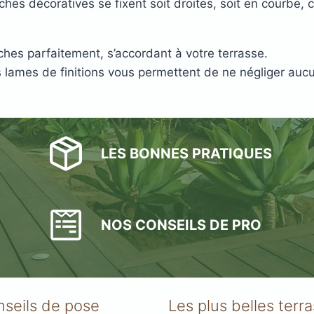
s décoratives se fixent soit droites, soit en courbe, c
hes parfaitement, s’accordant à votre terrasse.
s lames de finitions vous permettent de ne négliger au
s
LES BONNES PRATIQUES
acier
NOS CONSEILS DE PRO
nseils de pose
Les plus belles terr