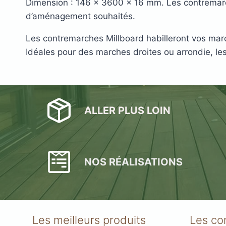
Dimension : 146 x 3600 x 16 mm. Les contremarche
d’aménagement souhaités.
Les contremarches Millboard habilleront vos marc
Idéales pour des marches droites ou arrondie, le
Plots réglable
ALLER PLUS LOIN
incombustibles en 
NOS RÉALISATIONS
Les meilleurs produits
Les co