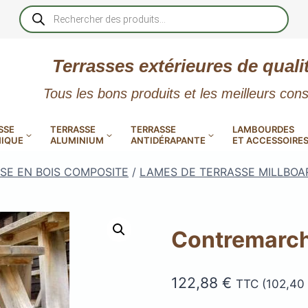
Recherche
de
produits
Terrasses extérieures de quali
Tous les bons produits et les meilleurs cons
SSE
TERRASSE
TERRASSE
LAMBOURDES
IQUE
ALUMINIUM
ANTIDÉRAPANTE
ET ACCESSOIRE
SE EN BOIS COMPOSITE
/
LAMES DE TERRASSE MILLBOA
Contremarch
 PVC
CALES RÉGLABLES
GAR
LES
POUR TERRASSE
LAMES DE BARDAGE
NTES
 EN
SE
SE
LA
L
L
122,88
€
TTC (
102,40
XTRACLAD « CLIN »
ERTECH
BOIS
UE
E
RÉSIN