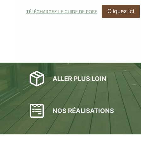
DryDeck : Lames de t
Cliquez ici
TÉLÉCHARGEZ LE GUIDE DE POSE
étanches en alum
LAMBOURDES
ÉCLAIR
EN ALUMINIUM
SPOTS 
LAMES DE BARDAGE
LAMES DE TERRASSE
LAMES DE TERRAS
ALERTE ET GUIDA
EN BOIS DOUGLAS ROUGE
BOIS COMPOSITE XTR
PODOTACTILE
EN ACCOYA
ALLER PLUS LOIN
MetaDeck : Le pro
NOS RÉALISATIONS
étanche pour terr