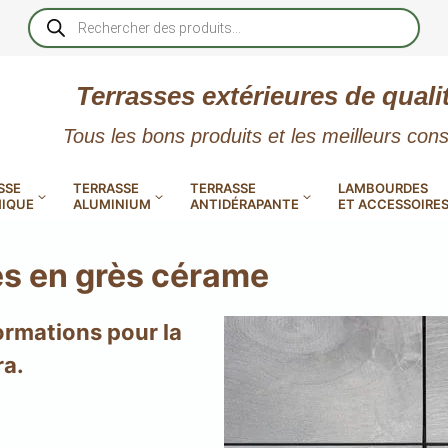
Recherche
de
produits
Terrasses extérieures de quali
Tous les bons produits et les meilleurs cons
SSE
TERRASSE
TERRASSE
LAMBOURDES
IQUE
ALUMINIUM
ANTIDÉRAPANTE
ET ACCESSOIRE
es en grès cérame
ormations pour la
 PVC
CALES RÉGLABLES
GAR
ra.
LES
POUR TERRASSE
LAMES DE BARDAGE
NTES
 EN
SE
SE
LA
L
L
XTRACLAD « CLIN »
ERTECH
BOIS
UE
E
RÉSIN