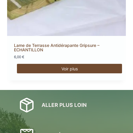
Lame de Terrasse Antidérapante Gripsure –
ECHANTILLON
6,00
€
Voir plus
Ce
produit
a
plusieurs
variations.
ALLER PLUS LOIN
Les
options
peuvent
être
choisies