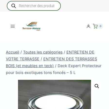
Aller
Recherche
de
au
produits
contenu
0
Accueil
/
Toutes les catégories
/
ENTRETIEN DE
VOTRE TERRASSE
/
ENTRETIEN DES TERRASSES
BOIS (et meubles en teck)
/
Deck Expert Protecteur
pour bois exotiques tons foncés – 5 L