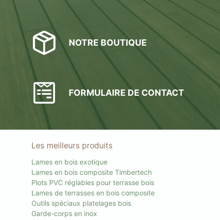
NOTRE BOUTIQUE
FORMULAIRE DE CONTACT
Les meilleurs produits
Lames en bois exotique
Lames en bois composite Timbertech
Plots PVC réglables pour terrasse bois
Lames de terrasses en bois composite
Outils spéciaux platelages bois
Garde-corps en inox