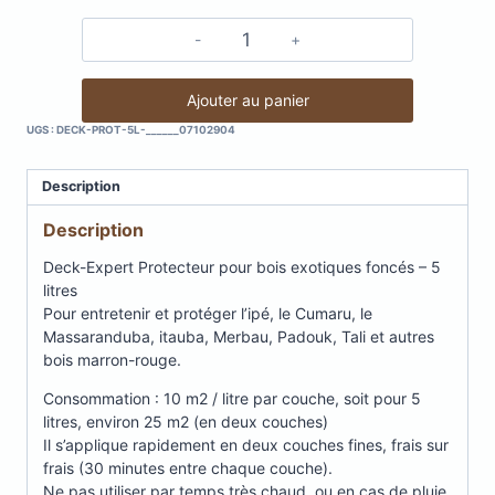
quantité
de
Deck
Ajouter au panier
Expert
UGS :
DECK-PROT-5L-______07102904
Protecteur
pour
Description
bois
exotiques
Description
tons
foncés
Deck-Expert Protecteur pour bois exotiques foncés – 5
-
litres
5
Pour entretenir et protéger l’ipé, le Cumaru, le
L
Massaranduba, itauba, Merbau, Padouk, Tali et autres
bois marron-rouge.
Consommation : 10 m2 / litre par couche, soit pour 5
litres, environ 25 m2 (en deux couches)
Il s’applique rapidement en deux couches fines, frais sur
frais (30 minutes entre chaque couche).
Ne pas utiliser par temps très chaud, ou en cas de pluie.