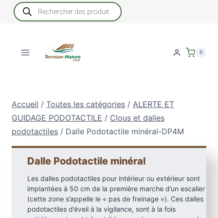
Aller
Recherche
de
au
produits
contenu
0
Accueil
/
Toutes les catégories
/
ALERTE ET
GUIDAGE PODOTACTILE
/
Clous et dalles
podotactiles
/
Dalle Podotactile minéral-DP4M
Dalle Podotactile minéral
Les dalles podotactiles pour intérieur ou extérieur sont
implantées à 50 cm de la première marche d’un escalier
(cette zone s’appelle le « pas de freinage »). Ces dalles
podotactiles d’éveil à la vigilance, sont à la fois