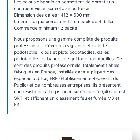
Les coloris disponibles permettent de garantir un
r
contraste visuel sur sol clair ou foncé.
a
Dimension des dalles : 412 x 600 mm
l
Le prix indiqué correspond à un pack de 4 dalles.
-
Commande minimum : 2 packs
D
Nous proposons une gamme complète de produits
P
professionnels d’éveil à la vigilance et d’alerte
4
podotactile : clous et plots podotactiles, dalles
M
podotactiles, et bandes de guidage podotactiles. Ce
sont des produits professionnels, totalement fiables,
fabriqués en France, installés dans la plupart des
espaces publics, ERP (Etablissements Recevant du
Public) et de nombreuses entreprises. Ils présentent
une résistance à la glissance supérieure à 0,40 au test
SRT, et affichent un classement feu et fumée M3 et
F3.