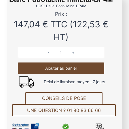
UGS : Dalle-Podo-Mine-DP4M
Prix :
147,04
€
TTC (
122,53
€
HT)
q
u
Ajouter au panier
a
n
Délai de livraison moyen : 7 jours
t
i
t
CONSEILS DE POSE
é
UNE QUESTION ? 01 80 83 66 66
d
e
D