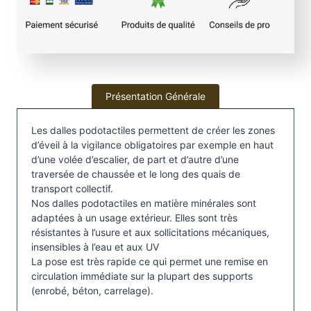
a
l
l
e
P
o
Présentation Générale
d
o
Les dalles podotactiles permettent de créer les zones
t
d’éveil à la vigilance obligatoires par exemple en haut
a
d’une volée d’escalier, de part et d’autre d’une
c
traversée de chaussée et le long des quais de
t
transport collectif.
Nos dalles podotactiles en matière minérales sont
i
adaptées à un usage extérieur. Elles sont très
l
résistantes à l’usure et aux sollicitations mécaniques,
e
insensibles à l’eau et aux UV
m
La pose est très rapide ce qui permet une remise en
i
circulation immédiate sur la plupart des supports
n
(enrobé, béton, carrelage).
é