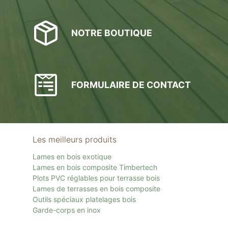
NOTRE BOUTIQUE
FORMULAIRE DE CONTACT
Les meilleurs produits
Lames en bois exotique
Lames en bois composite Timbertech
Plots PVC réglables pour terrasse bois
Lames de terrasses en bois composite
Outils spéciaux platelages bois
Garde-corps en inox