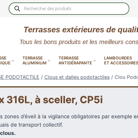
Recherche
de
produits
Terrasses extérieures de quali
Tous les bons produits et les meilleurs cons
SSE
TERRASSE
TERRASSE
LAMBOURDES
IQUE
ALUMINIUM
ANTIDÉRAPANTE
ET ACCESSOIRE
GE PODOTACTILE
/
Clous et dalles podotactiles
/
Clou Podot
 316L, à sceller, CP5i
 PVC
CALES RÉGLABLES
GAR
 zones d’éveil à la vigilance obligatoires par exemple en
LES
POUR TERRASSE
LAMES DE BARDAGE
NTES
 EN
SE
SE
LA
L
L
is de transport collectif.
 clous.
XTRACLAD « CLIN »
ERTECH
BOIS
UE
E
RÉSIN