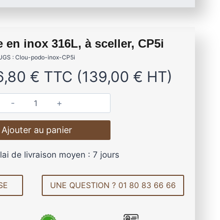
es de terrasse en aluminium
ibles et antidérapantes
LERTE
 en inox 316L, à sceller, CP5i
OCTATILE
VIS DE FONDATION
UGS : Clou-podo-inox-CP5i
6,80
€
TTC (
139,00
€
HT)
 DE TERRASSE EN BOIS
MES EN ALUMINIUM
AMES DE TERRASSE
 XTRAWOOD « TRÈS LARGE »
ANTIDÉRAPANTES
ASPECT BAMBOU
q
u
Ajouter au panier
a
n
lai de livraison moyen : 7 jours
t
Lambourdes
i
en aluminium
t
SE
UNE QUESTION ? 01 80 83 66 66
é
d
e