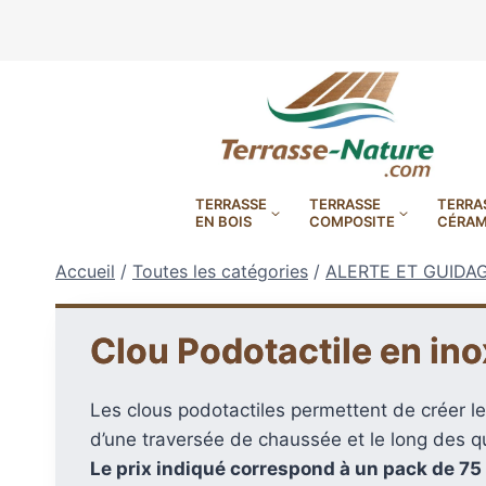
Aller
au
contenu
TERRASSE
TERRASSE
TERRA
EN BOIS
COMPOSITE
CÉRAM
Accueil
/
Toutes les catégories
/
ALERTE ET GUIDA
Clou Podotactile en inox
LAMBOURDES, VIS
PLOTS EN
Les clous podotactiles permettent de créer les
BANDES BITUMES
RÉGLAB
LAMES DE BARDAGE
BANDES ANTIDÉRAPA
LAMES DE TERRASSE
LAMES DE TERRAS
LAMES DE TERRAS
d’une traversée de chaussée et le long des qua
Le prix indiqué correspond à un pack de 75
XTRACLAD À CLAIRE VOIE
BOIS COMPOSITE TIMB
POUR TERRASSE EN 
DURA EN CERAMIQ
EN BOIS EXOTIQU