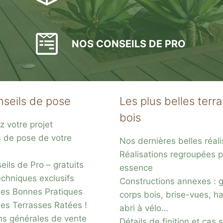
NOS CONSEILS DE PRO
nseils de pose
Les plus belles terr
bois
z votre projet
s de pose de votre
Nos dernières belles réali
Réalisations regroupées p
ils de Pro – gratuits
essence
chniques exclusifs
Constructions annexes : 
es Bonnes Pratiques
corps bois, brise-vues, ha
des Terrasses Ratées !
abri à vélo…
ns générales de vente
Détails de finition et cas