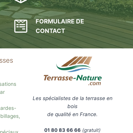
C
P
5
FORMULAIRE DE
i
CONTACT
asses
sations
ar
Les spécialistes de la terrasse en
bois
gardes-
de qualité en France.
billages,
01 80 83 66 66
(gratuit)
 spéciaux