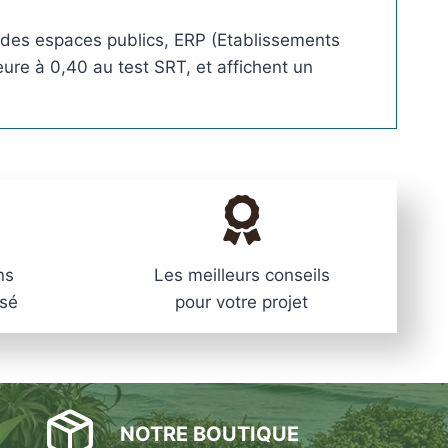
n
rt des espaces publics, ERP (Etablissements
o
ure à 0,40 au test SRT, et affichent un
x
3
1
6
L
,
à
s
c
ns
Les meilleurs conseils
e
isé
pour votre projet
l
l
e
r
,
NOTRE BOUTIQUE