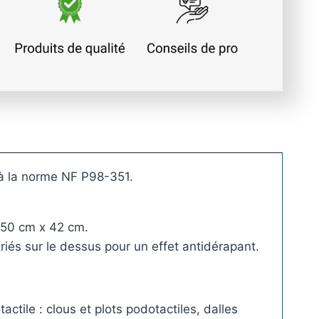
C
l
o
u
P
o
d
o
t
a
à la norme NF P98-351.
c
t
 50 cm x 42 cm.
i
triés sur le dessus pour un effet antidérapant.
l
e
e
n
tile : clous et plots podotactiles, dalles
i