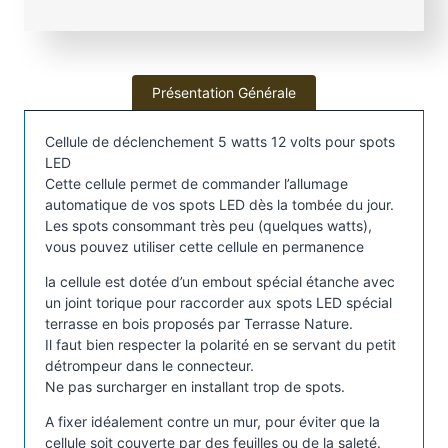
l
u
l
e
Présentation Générale
d
e
Cellule de déclenchement 5 watts 12 volts pour spots
d
LED
é
Cette cellule permet de commander l’allumage
c
automatique de vos spots LED dès la tombée du jour.
l
Les spots consommant très peu (quelques watts),
vous pouvez utiliser cette cellule en permanence
e
n
la cellule est dotée d’un embout spécial étanche avec
c
un joint torique pour raccorder aux spots LED spécial
h
terrasse en bois proposés par Terrasse Nature.
Il faut bien respecter la polarité en se servant du petit
e
détrompeur dans le connecteur.
m
Ne pas surcharger en installant trop de spots.
e
n
A fixer idéalement contre un mur, pour éviter que la
t
cellule soit couverte par des feuilles ou de la saleté.