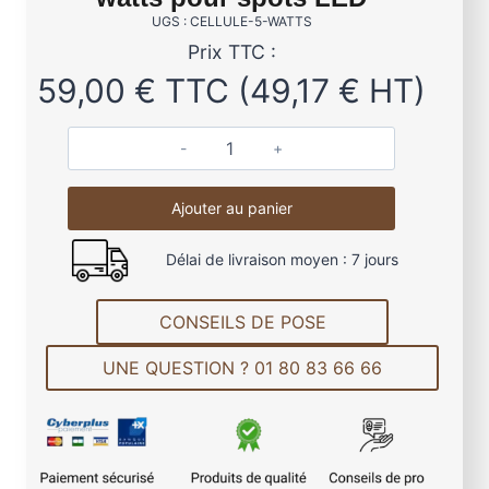
UGS : CELLULE-5-WATTS
Prix TTC :
59,00
€
TTC (
49,17
€
HT)
q
u
Ajouter au panier
a
n
Délai de livraison moyen : 7 jours
t
i
t
CONSEILS DE POSE
é
UNE QUESTION ? 01 80 83 66 66
d
e
C
e
l