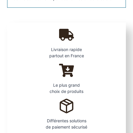
5
w
a
t
t
s
p
Livraison rapide
o
partout en France
u
r
s
p
Le plus grand
o
choix de produits
t
s
L
E
Différentes solutions
D
de paiement sécurisé