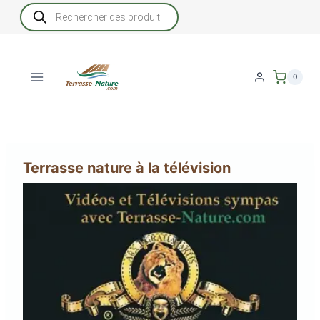
Aller
Recherche
de
au
produits
contenu
0
Terrasse nature à la télévision