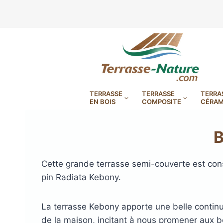
Aller
au
contenu
TERRASSE
TERRASSE
TERRA
EN BOIS
COMPOSITE
CÉRAM
B
Cette grande terrasse semi-couverte est con
pin Radiata Kebony.
LAMBOURDES, VIS
PLOTS EN
BANDES BITUMES
RÉGLAB
LAMES DE BARDAGE
BANDES ANTIDÉRAPA
LAMES DE TERRASSE
LAMES DE TERRAS
LAMES DE TERRAS
La terrasse Kebony apporte une belle continuité
XTRACLAD À CLAIRE VOIE
BOIS COMPOSITE TIMB
POUR TERRASSE EN 
DURA EN CERAMIQ
EN BOIS EXOTIQU
de la maison, incitant à nous promener aux b