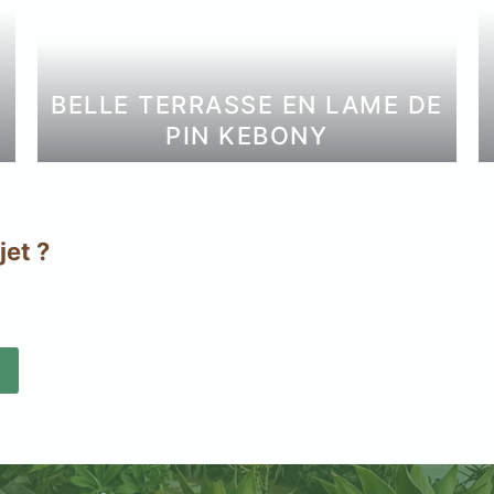
BELLE TERRASSE EN LAME DE
PIN KEBONY
s
acier
jet ?