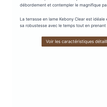
débordement et contempler le magnifique p
DryDeck : Lames de t
étanches en alum
La terrasse en lame Kebony Clear est idéale 
LAMBOURDES
ÉCLAIR
sa robustesse avec le temps tout en prenant u
EN ALUMINIUM
SPOTS 
LAMES DE BARDAGE
Voir les caractéristiques détaill
LAMES DE TERRASSE
LAMES DE TERRAS
ALERTE ET GUIDA
EN BOIS DOUGLAS ROUGE
BOIS COMPOSITE XTR
PODOTACTILE
EN ACCOYA
MetaDeck : Le pro
étanche pour terr