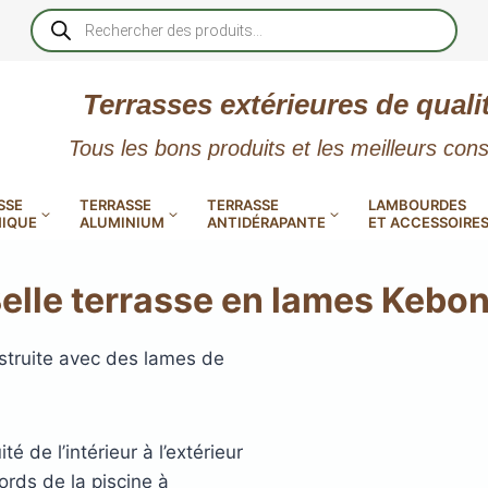
Recherche
de
produits
Terrasses extérieures de quali
Tous les bons produits et les meilleurs cons
SSE
TERRASSE
TERRASSE
LAMBOURDES
IQUE
ALUMINIUM
ANTIDÉRAPANTE
ET ACCESSOIRE
elle terrasse en lames Kebo
struite avec des lames de
 PVC
CALES RÉGLABLES
GAR
LES
POUR TERRASSE
LAMES DE BARDAGE
NTES
 EN
SE
SE
LA
L
L
 de l’intérieur à l’extérieur
XTRACLAD « CLIN »
ERTECH
BOIS
UE
E
RÉSIN
ords de la piscine à