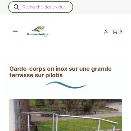
Aller
Recherche
de
au
produits
contenu
0
Garde-corps en inox sur une grande
terrasse sur pilotis