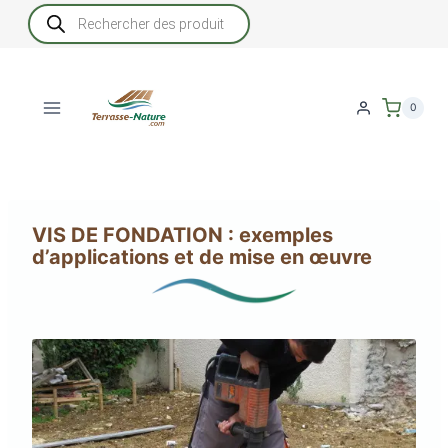
Aller
Recherche
de
au
produits
contenu
0
VIS DE FONDATION : exemples
d’applications et de mise en œuvre