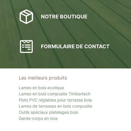
NOTRE BOUTIQUE
FORMULAIRE DE CONTACT
Les meilleurs produits
Lames en bois exotique
Lames en bois composite Timbertech
Plots PVC réglables pour terrasse bois
Lames de terrasses en bois composite
Outils spéciaux platelages bois
Garde-corps en inox