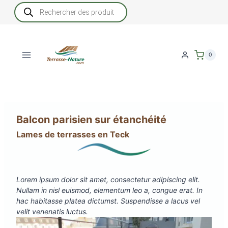
Aller
Recherche
de
au
produits
contenu
0
Balcon parisien sur étanchéité
Lames de terrasses en Teck
Lorem ipsum dolor sit amet, consectetur adipiscing elit.
Nullam in nisl euismod, elementum leo a, congue erat. In
hac habitasse platea dictumst. Suspendisse a lacus vel
velit venenatis luctus.