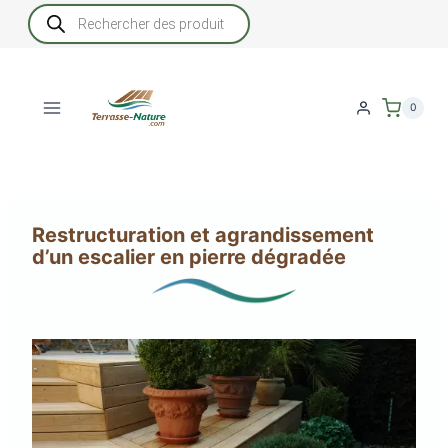
Aller
Recherche
de
au
produits
contenu
0
Restructuration et agrandissement
d’un escalier en pierre dégradée