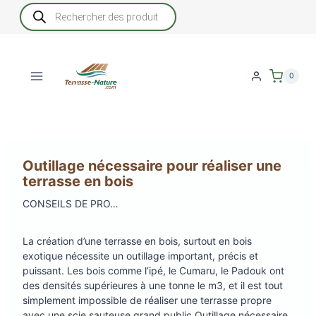
Aller
Recherche
de
au
produits
contenu
0
Outillage nécessaire pour réaliser une
terrasse en bois
CONSEILS DE PRO…
La création d’une terrasse en bois, surtout en bois
exotique nécessite un outillage important, précis et
puissant. Les bois comme l’ipé, le Cumaru, le Padouk ont
des densités supérieures à une tonne le m3, et il est tout
simplement impossible de réaliser une terrasse propre
avec une scie sauteuse grand public.Outillage nécessaire