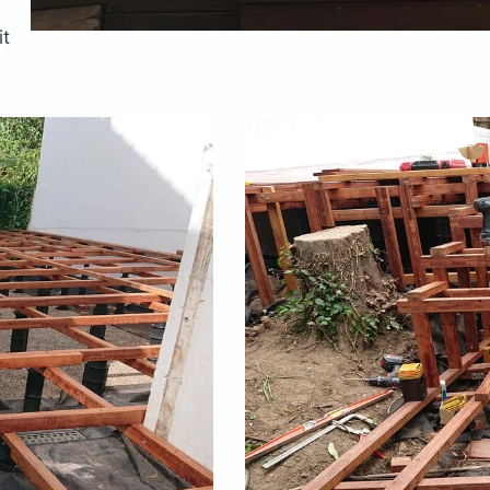
e
it
s
acier