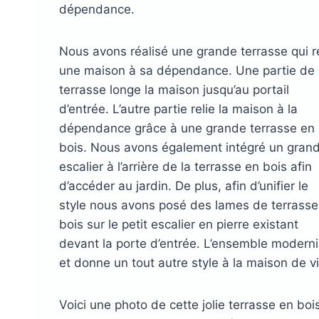
dépendance.
DryDeck : Lames de t
étanches en alum
Nous avons réalisé une grande terrasse qui re
LAMBOURDES
ÉCLAIR
une maison à sa dépendance. Une partie de 
EN ALUMINIUM
SPOTS 
terrasse longe la maison jusqu’au portail
d’entrée. L’autre partie relie la maison à la
LAMES DE BARDAGE
LAMES DE TERRASSE
LAMES DE TERRAS
ALERTE ET GUIDA
dépendance grâce à une grande terrasse en
EN BOIS DOUGLAS ROUGE
BOIS COMPOSITE XTR
PODOTACTILE
EN ACCOYA
bois. Nous avons également intégré un gran
escalier à l’arrière de la terrasse en bois afin
d’accéder au jardin. De plus, afin d’unifier le
style nous avons posé des lames de terrasse
bois sur le petit escalier en pierre existant
MetaDeck : Le pro
devant la porte d’entrée. L’ensemble modern
et donne un tout autre style à la maison de vil
étanche pour terr
Voici une photo de cette jolie terrasse en boi