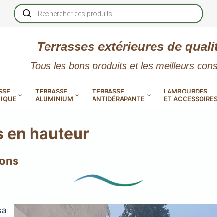
Recherche
de
produits
Terrasses extérieures de quali
Tous les bons produits et les meilleurs cons
SSE
TERRASSE
TERRASSE
LAMBOURDES
IQUE
ALUMINIUM
ANTIDÉRAPANTE
ET ACCESSOIRE
s en hauteur
ions
 PVC
CALES RÉGLABLES
GAR
LES
POUR TERRASSE
LAMES DE BARDAGE
NTES
 EN
SE
SE
LA
L
L
XTRACLAD « CLIN »
sa
ERTECH
BOIS
UE
E
RÉSIN