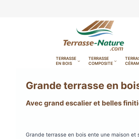
Aller
au
contenu
TERRASSE
TERRASSE
TERRA
EN BOIS
COMPOSITE
CÉRAM
Grande terrasse en boi
Avec grand escalier et belles finit
LAMBOURDES, VIS
PLOTS EN
BANDES BITUMES
RÉGLAB
LAMES DE BARDAGE
BANDES ANTIDÉRAPA
LAMES DE TERRASSE
LAMES DE TERRAS
LAMES DE TERRAS
XTRACLAD À CLAIRE VOIE
Grande terrasse en bois ente une maison et 
BOIS COMPOSITE TIMB
POUR TERRASSE EN 
DURA EN CERAMIQ
EN BOIS EXOTIQU