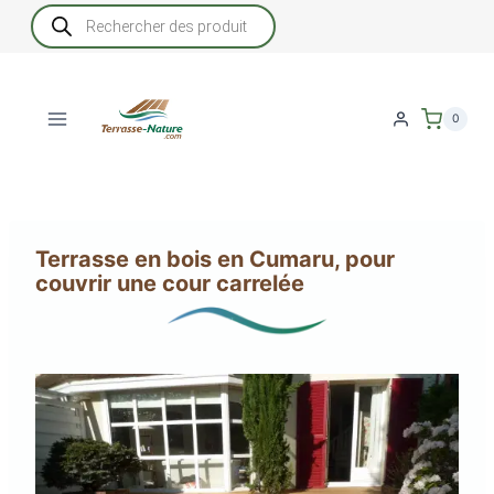
Aller
Recherche
de
au
produits
contenu
0
Terrasse en bois en Cumaru, pour
couvrir une cour carrelée